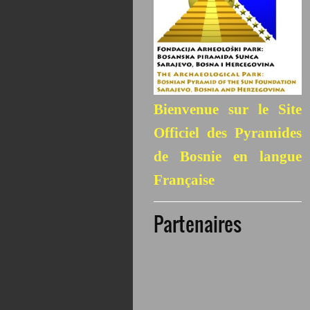
Bienvenue sur le Site
Officiel des Pyramides
de Bosnie en langue
Française
Partenaires