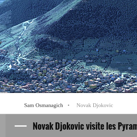
Sam Osmanagich
Novak Djokovic
Novak Djokovic visite les Pyra